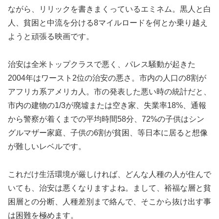
ながら、リリックを書きまくっているエミネム。黒人と白
人、貧困と中流を分ける8マイルロードを何とか乗り越え
ようと頑張る映画です。
治安は全米トップクラスで悪く、パレス騒動が起きた
2004年はワースト2位の治安の悪さ。市内の人口の8割が
アフリカ系アメリカ人。市の発表した悪い時の統計だと、
市内の建物の1/3が廃墟または空き家、失業率18%、通報
から警察が着くまでの平均時間58分、72%の子供はシン
グルマザー家庭、子供の6割が貧困、等日本に居ると想像
が難しいレベルです。
これだけ生活環境が厳しければ、どんな人種の人が住んで
いても、治安は悪くなりますよね。まして、裕福な層と貧
困層との分断、人種差別まで絡んで、そこから抜け出す事
は困難を極めます。