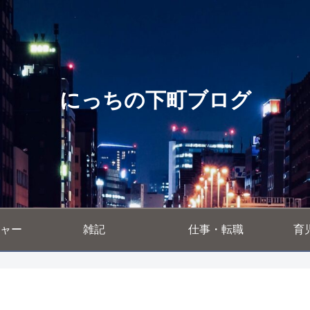
にっちの下町ブログ
ャー
雑記
仕事・転職
育