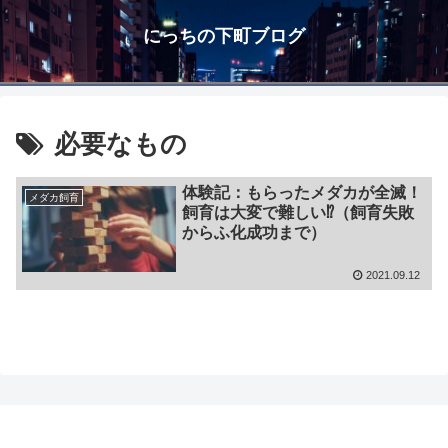
にっちの下町ブログ
必要なもの
体験記：もらったメダカが全滅！
メダカ飼育
飼育は大変で難しい⁉（飼育失敗
からふ化成功まで）
2021.09.12