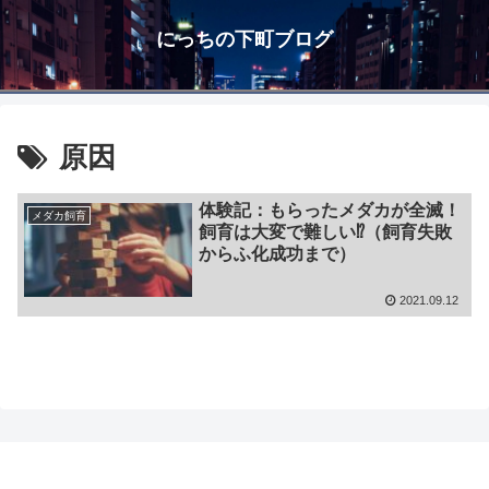
にっちの下町ブログ
原因
体験記：もらったメダカが全滅！
メダカ飼育
飼育は大変で難しい⁉（飼育失敗
からふ化成功まで）
2021.09.12