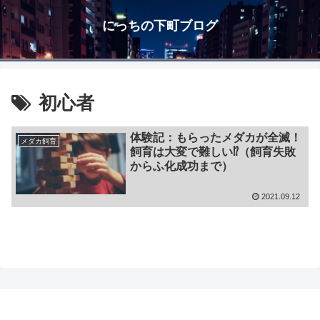
にっちの下町ブログ
初心者
体験記：もらったメダカが全滅！
メダカ飼育
飼育は大変で難しい⁉（飼育失敗
からふ化成功まで）
2021.09.12