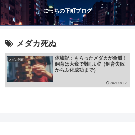
にっちの下町ブログ
メダカ死ぬ
体験記：もらったメダカが全滅！
メダカ飼育
飼育は大変で難しい⁉（飼育失敗
からふ化成功まで）
2021.09.12